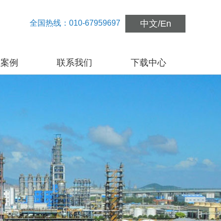
全国热线：010-67959697
中文
/
En
程案例
联系我们
下载中心