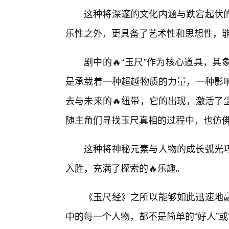
这种将深邃的文化内涵与跌宕起伏
乐性之外，更具备了艺术性和思想性，
剧中的🔥“玉尺”作为核心道具，
是承载着一种超越物质的力量，一种影
去与未来的🔥纽带，它的出现，激活了
随主角们寻找玉尺真相的过程中，也仿
这种将神秘元素与人物的成长弧光
入胜，充满了探索的🔥乐趣。
《玉尺经》之所以能够如此迅速地
中的每一个人物，都不是简单的“好人”