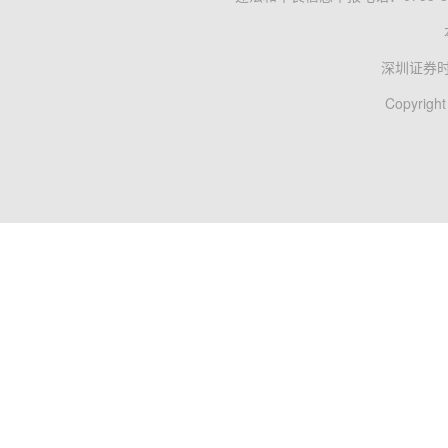
深圳证券
Copyright