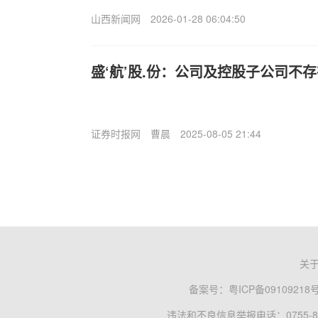
山西新闻网
2026-01-28 06:04:50
盛‘航’股.份：公司及控股子公司不
证券时报网
曹晨
2025-08-05 21:44
关
备案号：
粤ICP备09109218
违法和不良信息举报电话：0755-83