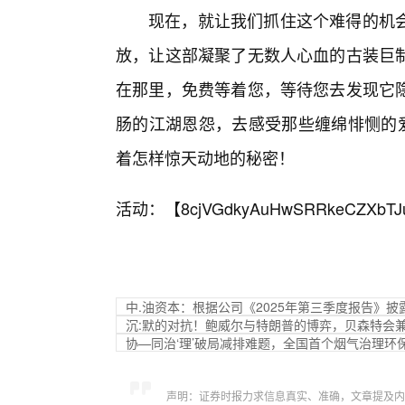
现在，就让我们抓住这个难得的机
放，让这部凝聚了无数人心血的古装巨
在那里，免费等着您，等待您去发现它
肠的江湖恩怨，去感受那些缠绵悱恻的爱
着怎样惊天动地的秘密！
活动：【
8cjVGdkyAuHwSRRkeCZXbTJ
中.油资本：根据公司《2025年第三季度报告》披
沉:默的对抗！鲍威尔与特朗普的博弈，贝森特会
协—同治‘理’破局减排难题，全国首个烟气治理环
声明：证券时报力求信息真实、准确，文章提及内