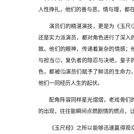
人性挣扎，他们的善与恶，情与理，都
演员们的精湛演技，更是为《玉尺
还是实力派演员，都对角色进行了深入
致。他们的眼神，传递着复杂的情感；
与担当🙂，复仇者的隐忍与决绝，皇子
色，都被🤔演员们赋予了鲜活的生命力
他们一同经历人生的起伏。
配角阵容同样星光熠熠，老戏骨们
的出现，往往能瞬间点燃剧情的燃点，
《玉尺经》之所以能够迅速赢得观