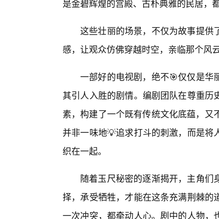
是金碧辉煌的宫殿、古朴典雅的民居，
这些壮丽的场景，不仅为故事提供了
感，让观众仿佛穿越时空，亲临那个风云
一部好的电视剧，绝不🎯仅仅是华
其引人入胜的剧情。编剧团队在尊重历
素，构建了一个既有传统文化底蕴，又不
并非一味地💡追求打斗的刺激，而是将
织在一起。
随着玉尺秘密的逐渐揭开，主角们
择，承受牺牲，才能在这条充满荆棘的
一次冲突，都牵动人心。剧中的人物，也